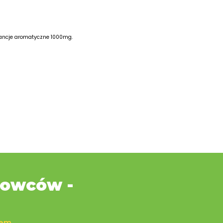
stancje aromatyczne 1000mg.
dowców -
iem.