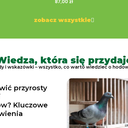
87,00 zł
zobacz wszystkie
Wiedza, która się przydaj
y i wskazówki – wszystko, co warto wiedzieć o hodowl
wić przyrosty
i
ów? Kluczowe
wienia