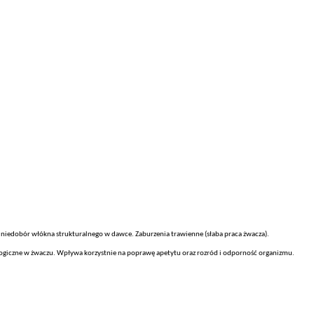
z niedobór włókna strukturalnego w dawce. Zaburzenia trawienne (słaba praca żwacza).
ogiczne w żwaczu. Wpływa korzystnie na poprawę apetytu oraz rozród i odporność organizmu.