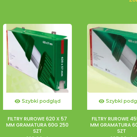

Szybki podgląd

Szybki podg
FILTRY RUROWE 620 X 57
FILTRY RUROWE 45
MM GRAMATURA 60G 250
MM GRAMATURA 6
SZT
SZT