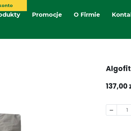
konto
odukty
Promocje
O Firmie
Konta
Algofit
137,00 
