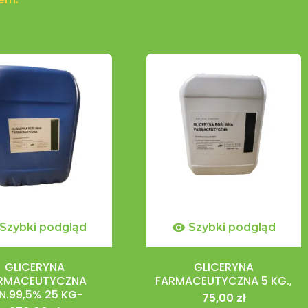
Szybki podgląd

Szybki podgląd
GLICERYNA
GLICERYNA
RMACEUTYCZNA
FARMACEUTYCZNA 5 KG.,
N.99,5% 25 KG-
75,00 zł