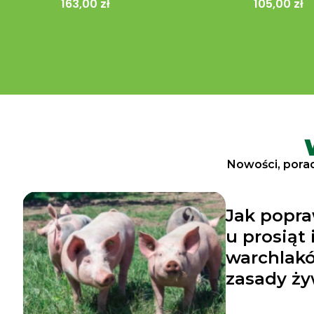
163,00 zł
105,00 zł
Nowości, porad
Jak popra
u prosiąt 
warchlak
zasady ży