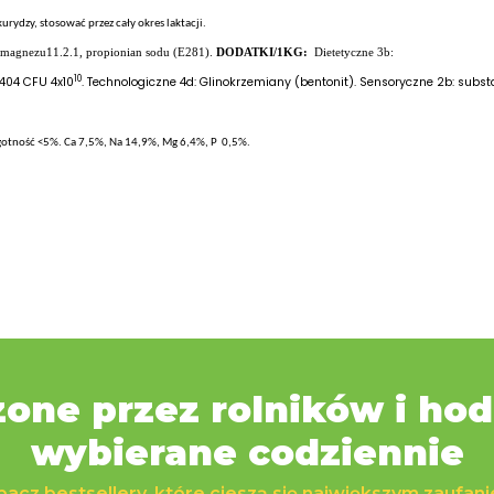
rydzy, stosować przez cały okres laktacji.
k magnezu11.2.1, propionian sodu (E281).
DODATKI/1KG:
Dietetyczne 3b:
10
404 CFU 4x10
. Technologiczne 4d: Glinokrzemiany (bentonit). Sensoryczne 2b: sub
gotność <5%. Ca 7,5%, Na 14,9%, Mg 6,4%, P 0,5%.
one przez rolników i ho
wybierane codziennie
acz bestsellery, które cieszą się największym zaufan