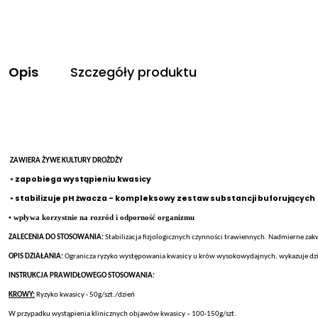
Opis
Szczegóły produktu
ZAWIERA ŻYWE KULTURY DROŻDŻY
• zapobiega wystąpieniu kwasicy
• stabilizuje pH żwacza - kompleksowy zestaw substancji buforujących
• wpływa korzystnie na rozród i odporność organizmu
ZALECENIA DO STOSOWANIA:
Stabilizacja fizjologicznych czynności trawiennych. Nadmierne zak
OPIS DZIAŁANIA:
Ogranicza ryzyko występowania kwasicy u krów wysokowydajnych, wykazuje dzi
INSTRUKCJA PRAWIDŁOWEGO STOSOWANIA:
KROWY:
Ryzyko kwasicy - 50g/szt./dzień
W przypadku wystąpienia klinicznych objawów kwasicy – 100-150g/szt.