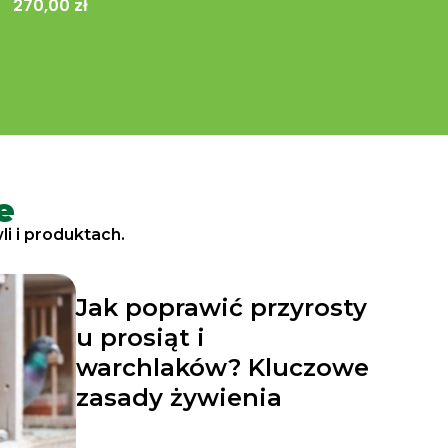
270,00 zł
e
i i produktach.
Jak poprawić przyrosty
u prosiąt i
warchlaków? Kluczowe
zasady żywienia