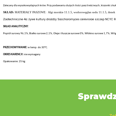
Zalecany dla wysokowydajnych krów. Przy podawaniu dużych ilości pasz treściwych, kiszonki z kuku
SKŁAD:
MATERIAŁY PASZOWE:
Algi morskie 11.1.5, wodorowęglan sodu 11.1.5, tlene
Zootechniczne 4a: żywe kultury drożdży Saccharomyces cerevisiae szczep NCYC R
SKŁAD ANALITYCZNY:
Popiół surowy 96,1%, Białko surowe 2,1%, Oleje i tłuszcze surowe 0%, Włókno surowe 1,7%, Wil
PRZECHOWYWANIE:
w temp. do 30°C.
OKRES KARENCJI:
nie wymagany
Opakowanie: 25 kg
Sprawdz
Zob