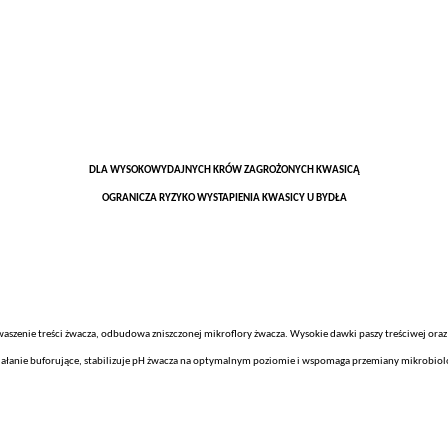
DLA WYSOKOWYDAJNYCH KRÓW ZAGROŻONYCH KWASICĄ
OGRANICZA RYZYKO WYSTAPIENIA KWASICY U BYDŁA
waszenie treści żwacza, odbudowa zniszczonej mikroflory żwacza. Wysokie dawki paszy treściwej ora
ałanie buforujące, stabilizuje pH żwacza na optymalnym poziomie i wspomaga przemiany mikrobiol