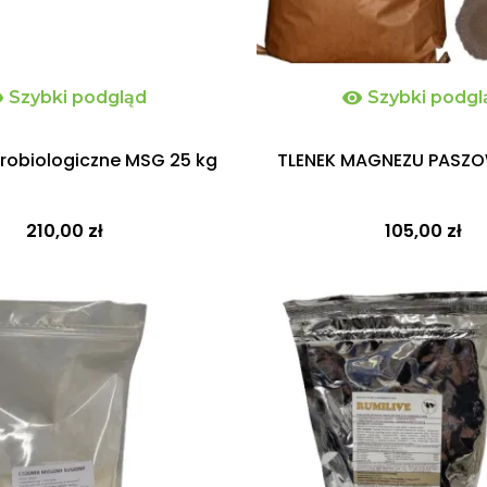

Szybki podgląd

Szybki podgl
krobiologiczne MSG 25 kg
TLENEK MAGNEZU PASZO
210,00 zł
105,00 zł