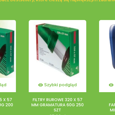
ląd

Szybki podgląd

5 X 57
FILTRY RUROWE 320 X 57
0G 200
MM GRAMATURA 60G 250
FA
SZT
MI